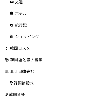
🚌 交通
🏨 ホテル
📔 旅行記
🛍️ ショッピング
💄 韓国コスメ
📚 韓国語勉強 / 留学
👩🏻‍❤️‍👨🏻 日韓夫婦
💐韓国結婚式
🎵韓国音楽