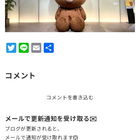
T
Li
E
共
w
n
m
有
it
e
ai
コメント
te
l
r
コメントを書き込む
メールで更新通知を受け取る✉️
ブログが更新されると、
メールで通知が受け取れます🙆