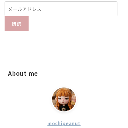
購読
About me
mochipeanut