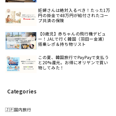
妊婦さんは絶対入るべき！たった1万
円の掛金で48万円が給付されたコー
プ共済の保険
【0歳児】赤ちゃんの飛行機デビュ
ー！JALで行く韓国（羽田ー金浦）
搭乗レポ＆持ち物リスト
この夏、韓国旅行でPayPayで支払う
と20%還元。お得にオリヤンで買い
物してみた！
Categories
🇯🇵国内旅行