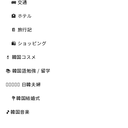
🚌 交通
🏨 ホテル
📔 旅行記
🛍️ ショッピング
💄 韓国コスメ
📚 韓国語勉強 / 留学
👩🏻‍❤️‍👨🏻 日韓夫婦
💐韓国結婚式
🎵韓国音楽