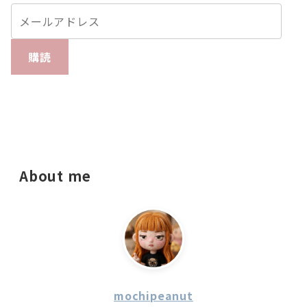
購読
About me
mochipeanut