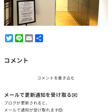
T
Li
E
共
w
n
m
有
it
e
ai
コメント
te
l
r
コメントを書き込む
メールで更新通知を受け取る✉️
ブログが更新されると、
メールで通知が受け取れます🙆