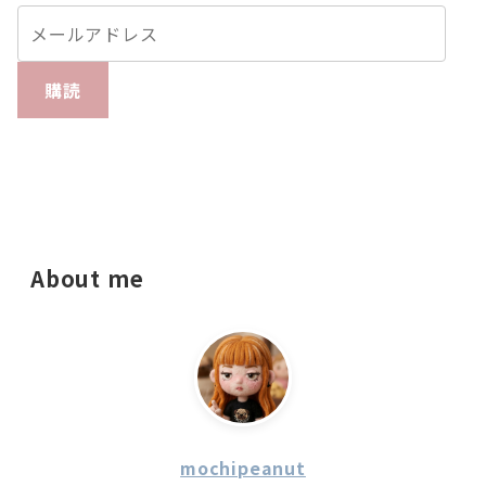
購読
About me
mochipeanut