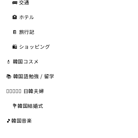
🚌 交通
🏨 ホテル
📔 旅行記
🛍️ ショッピング
💄 韓国コスメ
📚 韓国語勉強 / 留学
👩🏻‍❤️‍👨🏻 日韓夫婦
💐韓国結婚式
🎵韓国音楽