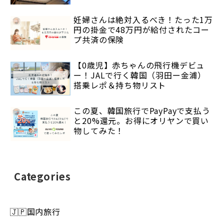
妊婦さんは絶対入るべき！たった1万
円の掛金で48万円が給付されたコー
プ共済の保険
【0歳児】赤ちゃんの飛行機デビュ
ー！JALで行く韓国（羽田ー金浦）
搭乗レポ＆持ち物リスト
この夏、韓国旅行でPayPayで支払う
と20%還元。お得にオリヤンで買い
物してみた！
Categories
🇯🇵国内旅行