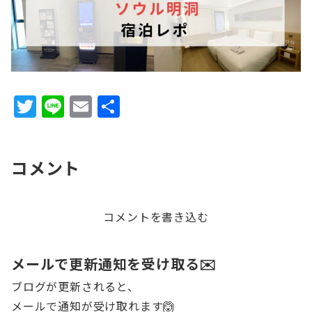
T
Li
E
共
w
n
m
有
it
e
ai
コメント
te
l
r
コメントを書き込む
メールで更新通知を受け取る✉️
ブログが更新されると、
メールで通知が受け取れます🙆