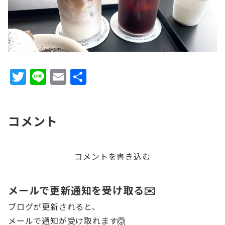
T
Li
E
共
w
n
m
有
it
e
ai
コメント
te
l
r
コメントを書き込む
メールで更新通知を受け取る✉️
ブログが更新されると、
メールで通知が受け取れます🙆