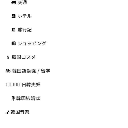
🚌 交通
🏨 ホテル
📔 旅行記
🛍️ ショッピング
💄 韓国コスメ
📚 韓国語勉強 / 留学
👩🏻‍❤️‍👨🏻 日韓夫婦
💐韓国結婚式
🎵韓国音楽