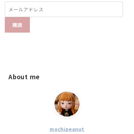
購読
About me
mochipeanut