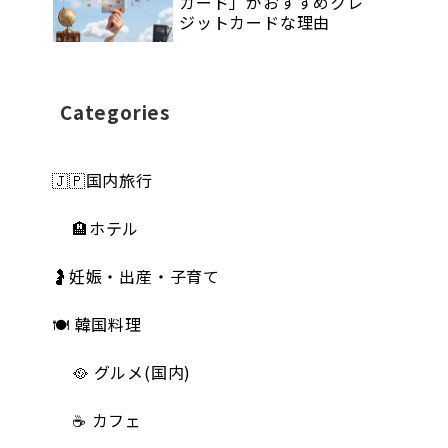
カード」がおすすめクレ
ジットカードな理由
Categories
🇯🇵国内旅行
🏨ホテル
🤰妊娠・出産・子育て
🍽 韓国料理
🥘 グルメ(国内)
☕️ カフェ