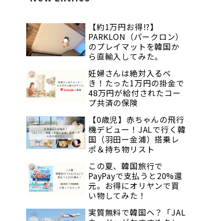
【約1万円お得!?】
PARKLON（パークロン）
のプレイマットを韓国か
ら直輸入してみた。
妊婦さんは絶対入るべ
き！たった1万円の掛金で
48万円が給付されたコー
プ共済の保険
【0歳児】赤ちゃんの飛行
機デビュー！JALで行く韓
国（羽田ー金浦）搭乗レ
ポ＆持ち物リスト
この夏、韓国旅行で
PayPayで支払うと20%還
元。お得にオリヤンで買
い物してみた！
実質無料で韓国へ？「JAL