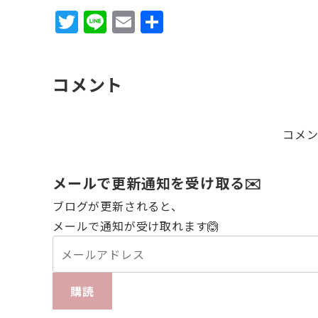
T
Li
E
共
w
n
m
有
it
e
ai
コメント
te
l
r
コメ
メールで更新通知を受け取る✉️
ブログが更新されると、
メールで通知が受け取れます🙆
購読