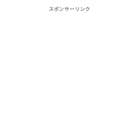
it
e
ai
スポンサーリンク
te
l
r