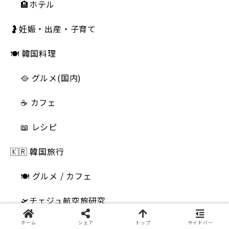
🏨ホテル
🤰妊娠・出産・子育て
🍽 韓国料理
🥘 グルメ(国内)
☕️ カフェ
📖 レシピ
🇰🇷 韓国旅行
🍽 グルメ / カフェ
🛫チェジュ航空旅研究
🚌 交通
ホーム
シェア
トップ
サイドバー