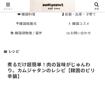
🇰🇷 韓国旅行
🇯🇵国内旅行
メニュー
検索
🍽 韓国料理
🤰妊娠・出産・子育て
💐韓国結婚式
💄 韓国コスメ
📚 韓国語勉強 / 留学
✉️お問い合わせ
📖 レシピ
煮るだけ超簡単！肉の旨味がじゅんわ
り。カムジャタンのレシピ【韓国のピリ
辛鍋】