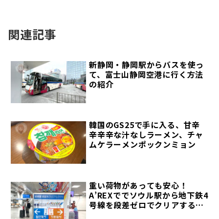
関連記事
新静岡・静岡駅からバスを使っ
て、富士山静岡空港に行く方法
の紹介
韓国のGS25で手に入る、甘辛
辛辛辛な汁なしラーメン、チャ
ムケラーメンポックンミョン
重い荷物があっても安心！
A’REXででソウル駅から地下鉄4
号線を段差ゼロでクリアする方
法