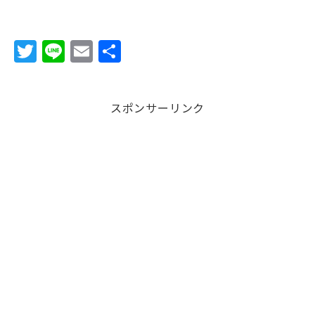
T
Li
E
共
w
n
m
有
it
e
ai
スポンサーリンク
te
l
r