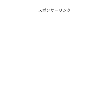
it
e
ai
スポンサーリンク
te
l
r