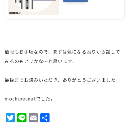
値段もお手頃なので、まずは気になる香りから試して
みるのもアリかな〜と思います。
最後までお読みいただき、ありがとうございました。
mochipeanutでした。
T
Li
E
共
w
n
m
有