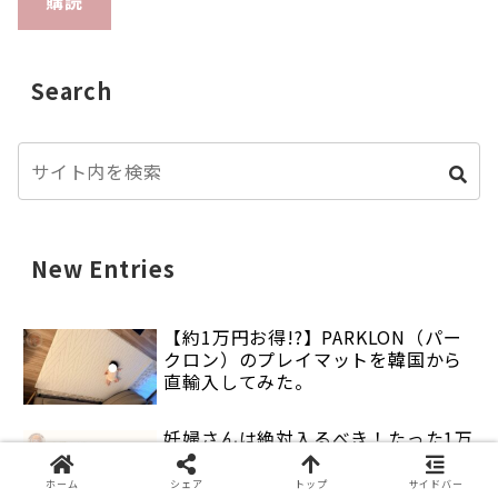
購読
Search
New Entries
【約1万円お得!?】PARKLON（パー
クロン）のプレイマットを韓国から
直輸入してみた。
妊婦さんは絶対入るべき！たった1万
円の掛金で48万円が給付されたコー
プ共済の保険
ホーム
シェア
トップ
サイドバー