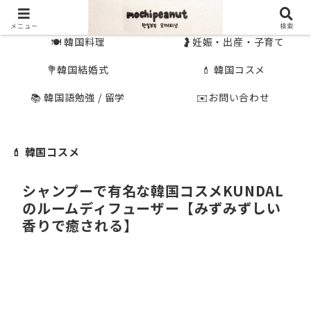
🇰🇷 韓国旅行
🇯🇵国内旅行
メニュー
検索
🍽 韓国料理
🤰妊娠・出産・子育て
💐韓国結婚式
💄 韓国コスメ
📚 韓国語勉強 / 留学
✉️お問い合わせ
💄 韓国コスメ
シャンプーで有名な韓国コスメKUNDAL
のルームディフューザー【みずみずしい
香りで癒される】