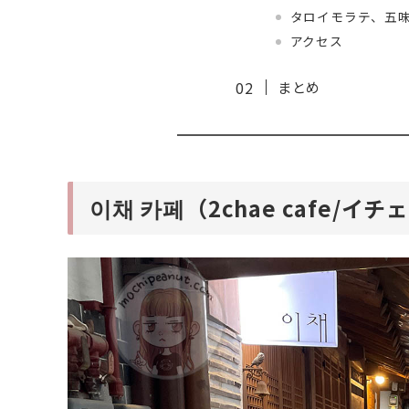
タロイモラテ、五
アクセス
まとめ
이채 카페（2chae cafe/イ