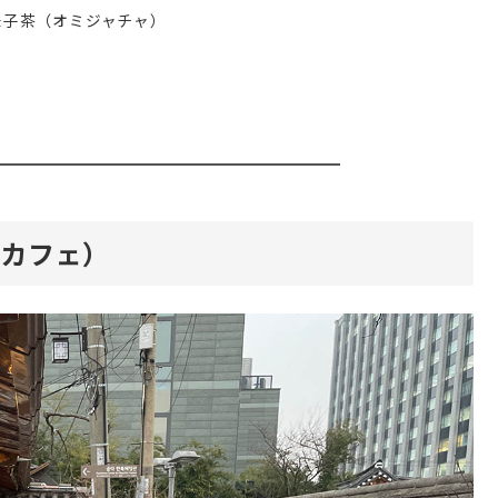
味子茶（オミジャチャ）
チェカフェ）