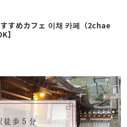
すめカフェ 이채 카페（2chae
OK】