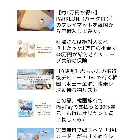
【約1万円お得!?】
PARKLON（パークロン）
のプレイマットを韓国か
ら直輸入してみた。
妊婦さんは絶対入るべ
き！たった1万円の掛金で
48万円が給付されたコー
プ共済の保険
【0歳児】赤ちゃんの飛行
機デビュー！JALで行く韓
国（羽田ー金浦）搭乗レ
ポ＆持ち物リスト
この夏、韓国旅行で
PayPayで支払うと20%還
元。お得にオリヤンで買
い物してみた！
実質無料で韓国へ？「JAL
カード」がおすすめクレ