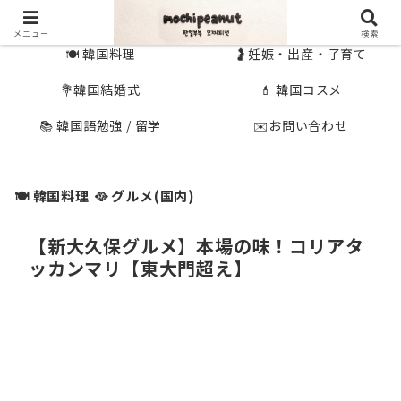
🇰🇷 韓国旅行
🇯🇵国内旅行
メニュー
検索
🍽 韓国料理
🤰妊娠・出産・子育て
💐韓国結婚式
💄 韓国コスメ
📚 韓国語勉強 / 留学
✉️お問い合わせ
🍽 韓国料理
🥘 グルメ(国内)
【新大久保グルメ】本場の味！コリアタ
ッカンマリ【東大門超え】