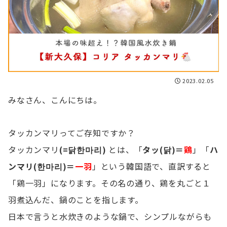
2023.02.05
みなさん、こんにちは。
タッカンマリってご存知ですか？
タッカンマリ
(=닭한마리)
とは、「
タッ(닭)＝
鶏
」「
ハ
ンマリ(한마리)＝
一羽
」という韓国語で、直訳すると
「鶏一羽」になります。その名の通り、鶏を丸ごと１
羽煮込んだ、鍋のことを指します。
日本で言うと水炊きのような鍋で、シンプルながらも