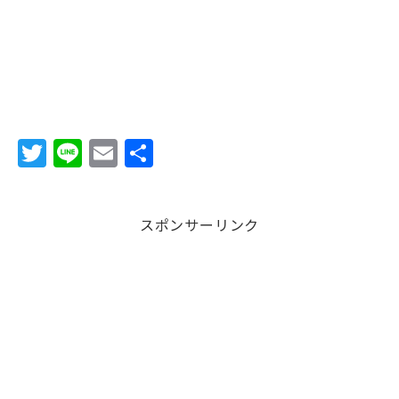
T
Li
E
共
w
n
m
有
it
e
ai
スポンサーリンク
te
l
r